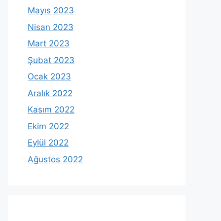
Mayıs 2023
Nisan 2023
Mart 2023
Şubat 2023
Ocak 2023
Aralık 2022
Kasım 2022
Ekim 2022
Eylül 2022
Ağustos 2022