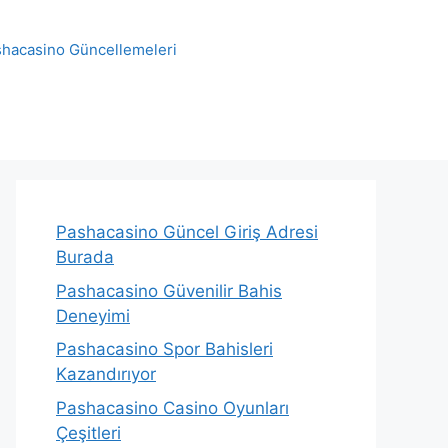
hacasino Güncellemeleri
Pashacasino Güncel Giriş Adresi
Burada
Pashacasino Güvenilir Bahis
Deneyimi
Pashacasino Spor Bahisleri
Kazandırıyor
Pashacasino Casino Oyunları
Çeşitleri