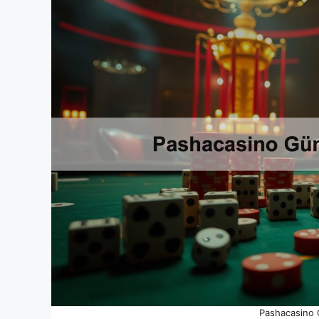
Pashacasino 