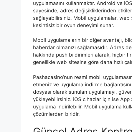
uygulamasını kullanmaktır. Android ve iOS c
sayesinde, adres değişikliklerinden etki
sağlayabilirsiniz. Mobil uygulamalar, web 
kesintisiz bir oyun deneyimi sunar.
Mobil uygulamaların bir diğer avantajı, bi
haberdar olmanızı sağlamasıdır. Adres değiş
hakkında push bildirimleri alarak, hiçbir f
genellikle web sitesine göre daha hızlı çalı
Pashacasino’nun resmi mobil uygulamasını 
etmeniz ve uygulama indirme bağlantısını t
dosyası olarak sunulan uygulamayı, güvenli
yükleyebilirsiniz. iOS cihazlar için ise Ap
uygulama indirilebilir. Mobil uygulama kulla
çözümlerden biridir.
Güncel Adres Kontrol