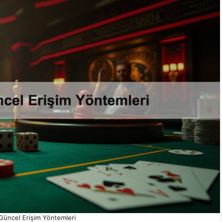
Güncel Erişim Yöntemleri