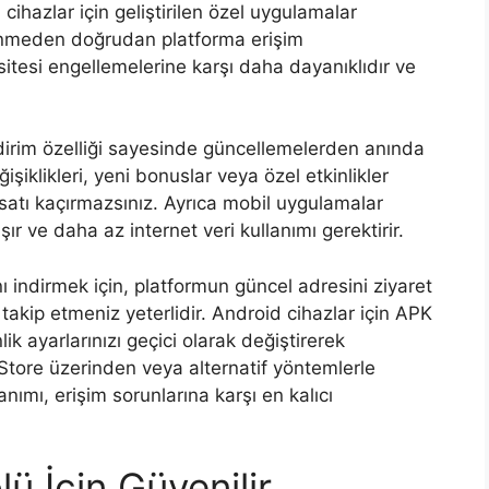
ihazlar için geliştirilen özel uygulamalar
lenmeden doğrudan platforma erişim
sitesi engellemelerine karşı daha dayanıklıdır ve
ldirim özelliği sayesinde güncellemelerden anında
iklikleri, yeni bonuslar veya özel etkinlikler
ırsatı kaçırmazsınız. Ayrıca mobil uygulamalar
şır ve daha az internet veri kullanımı gerektirir.
indirmek için, platformun güncel adresini ziyaret
akip etmeniz yeterlidir. Android cihazlar için APK
k ayarlarınızı geçici olarak değiştirerek
p Store üzerinden veya alternatif yöntemlerle
nımı, erişim sorunlarına karşı en kalıcı
ü İçin Güvenilir