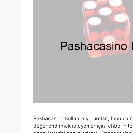
Pashacasino Kullanıcı yorumları, hem olum
değerlendirmek isteyenler için rehber nitel