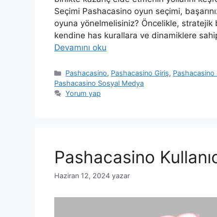
Seçimi Pashacasino oyun seçimi, başarınız
oyuna yönelmelisiniz? Öncelikle, strateji
kendine has kurallara ve dinamiklere sahi
Devamını oku
Kategoriler
Pashacasino
,
Pashacasino Giriş
,
Pashacasino 
Pashacasino Sosyal Medya
Yorum yap
Pashacasino Kullanıc
Haziran 12, 2024
yazar