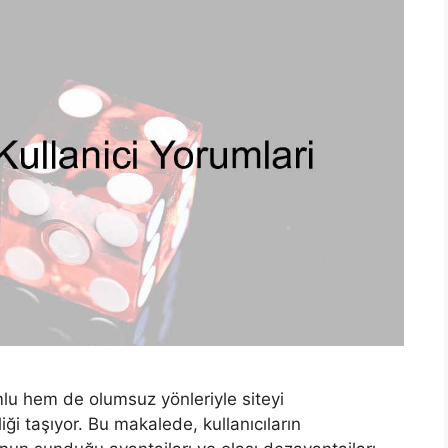
lu hem de olumsuz yönleriyle siteyi
iği taşıyor. Bu makalede, kullanıcıların