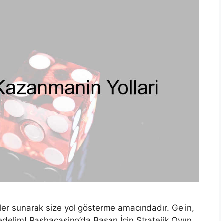
iler sunarak size yol gösterme amacındadır. Gelin,
fedelim! Pashacasino’da Başarı İçin Stratejik Oyun