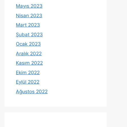
Mayıs 2023
Nisan 2023
Mart 2023
Şubat 2023
Ocak 2023
Aralık 2022
Kasım 2022
Ekim 2022
Eylül 2022
Ağustos 2022