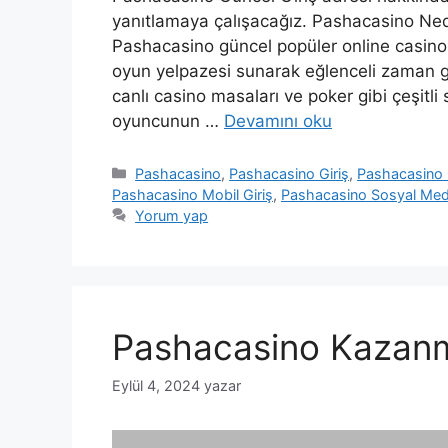
yanıtlamaya çalışacağız. Pashacasino Ned
Pashacasino güncel popüler online casino pl
oyun yelpazesi sunarak eğlenceli zaman geç
canlı casino masaları ve poker gibi çeşitli 
oyuncunun …
Devamını oku
Kategoriler
Pashacasino
,
Pashacasino Giriş
,
Pashacasino 
Pashacasino Mobil Giriş
,
Pashacasino Sosyal Me
Yorum yap
Pashacasino Kazanma
Eylül 4, 2024
yazar