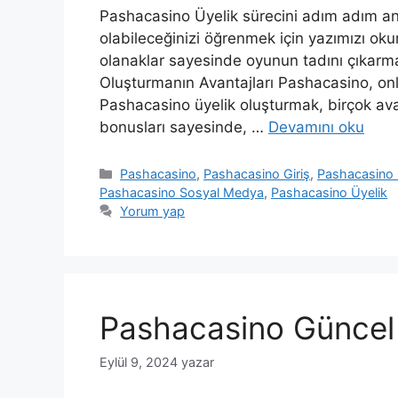
Pashacasino Üyelik sürecini adım adım anla
olabileceğinizi öğrenmek için yazımızı o
olanaklar sayesinde oyunun tadını çıkarma
Oluşturmanın Avantajları Pashacasino, on
Pashacasino üyelik oluşturmak, birçok avan
bonusları sayesinde, …
Devamını oku
Kategoriler
Pashacasino
,
Pashacasino Giriş
,
Pashacasino 
Pashacasino Sosyal Medya
,
Pashacasino Üyelik
Yorum yap
Pashacasino Güncel 
Eylül 9, 2024
yazar