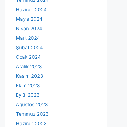
Temmuz 2024
Haziran 2024
Mayıs 2024
Nisan 2024
Mart 2024
Şubat 2024
Ocak 2024
Aralık 2023
Kasım 2023
Ekim 2023
Eylül 2023
Ağustos 2023
Temmuz 2023
Haziran 2023