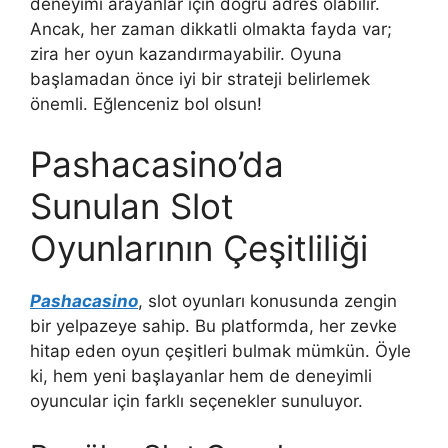
deneyimi arayanlar için doğru adres olabilir.
Ancak, her zaman dikkatli olmakta fayda var;
zira her oyun kazandırmayabilir. Oyuna
başlamadan önce iyi bir strateji belirlemek
önemli. Eğlenceniz bol olsun!
Pashacasino’da
Sunulan Slot
Oyunlarının Çeşitliliği
Pashacasino
, slot oyunları konusunda zengin
bir yelpazeye sahip. Bu platformda, her zevke
hitap eden oyun çeşitleri bulmak mümkün. Öyle
ki, hem yeni başlayanlar hem de deneyimli
oyuncular için farklı seçenekler sunuluyor.