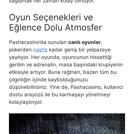
sağlamak her zaman kolay olmuyor.
Oyun Seçenekleri ve
Eğlence Dolu Atmosfer
Pashacasino’da sunulan
canlı oyunlar
,
pokerden
rulet’e
kadar geniş bir yelpazeye
yayılıyor. Her oyunda, oyuncunun hissettiği
gerilim ve adrenalin, masa başındaki krupiyenin
etkisiyle artıyor. Buna rağmen, bazen tüm bu
çılgınlığın içinde kaybolduğunuzu
düşünebilirsiniz. Yine de, Pashacasino, kullanıcı
dostu arayüzü ile bu karmaşayı yönetmeyi
kolaylaştırıyor.