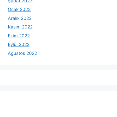
Şubat 2023
Ocak 2023
Aralık 2022
Kasım 2022
Ekim 2022
Eylül 2022
Ağustos 2022