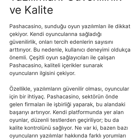
ve Kalite
Pashacasino, sunduğu oyun yazılımları ile dikkat
çekiyor. Kendi oyuncularına sağladığı
güvenilirlik, onları tercih edenlerin sayısını
arttırıyor. Bu nedenle, kullanıcı deneyimi oldukça
önemli. Çeşitli oyun sağlayıcıları ile çalışan
Pashacasino, kaliteli içerikler sunarak
oyuncuların ilgisini çekiyor.
Özellikle, yazılımların güvenilir olması, oyuncular
için bir ihtiyaç. Pashacasino, sektörün önde
gelen firmaları ile işbirliği yaparak, bu alandaki
başarıyı artırıyor. Kendi platformunda yer alan
oyunlar, düzenli testlerden geçiriliyor; bu da
kalite kontrolünü sağlıyor. Ne var ki, bazen bazı
oyuncuların yazılımlar hakkında farklı yorumları