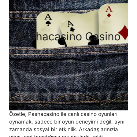
Pashacasino Casino
Özetle, Pashacasino ile canlı casino oyunları
oynamak, sadece bir oyun deneyimi değil, aynı
zamanda sosyal bir etkinlik. Arkadaşlarınızla