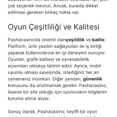
çok seçenek mevcut. Ancak, burada dikkat
edilmesi gereken birkaç nokta var.
Oyun Çeşitliliği ve Kalitesi
Pashacasino’da önemli olan
çeşitlilik
ve
kalite
.
Platform, ünlü yazılım sağlayıcıları ile iş birliği
yaparak kullanıcılarına en iyi deneyimi sunuyor.
Oyunlar, grafik kalitesi ve oynanabilirlik
açısından oldukça tatmin edici. Ayrıca, mobil
uyumlu olması sayesinde, istediğiniz her an
oynamanız mümkün. Diğer yandan,
güvenlik
konusunu da unutmamak gerekir. Pashacasino,
lisanslı bir site olduğu için oyuncuların bilgilerini
koruma altına alıyor.
Sonuç olarak, Pashacasino, keyifli bir oyun