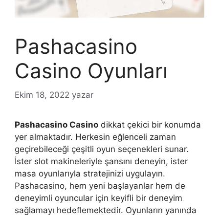
Pashacasino
Casino Oyunları
Ekim 18, 2022
yazar
Pashacasino Casino
dikkat çekici bir konumda
yer almaktadır. Herkesin eğlenceli zaman
geçirebileceği çeşitli oyun seçenekleri sunar.
İster slot makineleriyle şansını deneyin, ister
masa oyunlarıyla stratejinizi uygulayın.
Pashacasino, hem yeni başlayanlar hem de
deneyimli oyuncular için keyifli bir deneyim
sağlamayı hedeflemektedir. Oyunların yanında