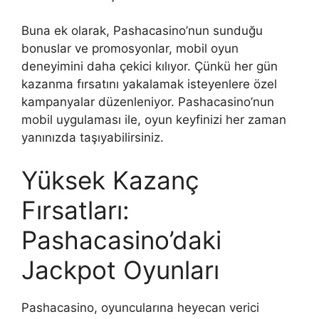
Buna ek olarak, Pashacasino’nun sunduğu
bonuslar ve promosyonlar, mobil oyun
deneyimini daha çekici kılıyor. Çünkü her gün
kazanma fırsatını yakalamak isteyenlere özel
kampanyalar düzenleniyor. Pashacasino’nun
mobil uygulaması ile, oyun keyfinizi her zaman
yanınızda taşıyabilirsiniz.
Yüksek Kazanç
Fırsatları:
Pashacasino’daki
Jackpot Oyunları
Pashacasino, oyuncularına heyecan verici