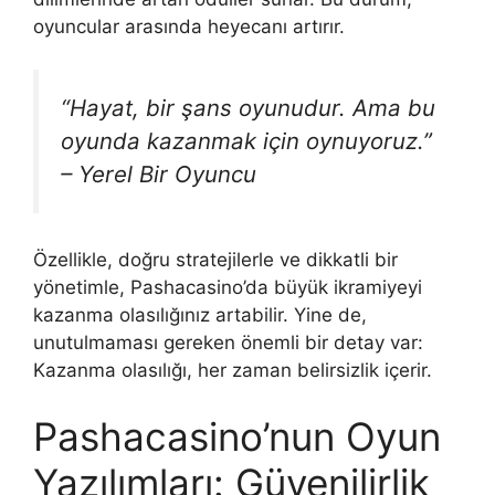
oyuncular arasında heyecanı artırır.
“Hayat, bir şans oyunudur. Ama bu
oyunda kazanmak için oynuyoruz.”
– Yerel Bir Oyuncu
Özellikle, doğru stratejilerle ve dikkatli bir
yönetimle, Pashacasino’da büyük ikramiyeyi
kazanma olasılığınız artabilir. Yine de,
unutulmaması gereken önemli bir detay var:
Kazanma olasılığı, her zaman belirsizlik içerir.
Pashacasino’nun Oyun
Yazılımları: Güvenilirlik