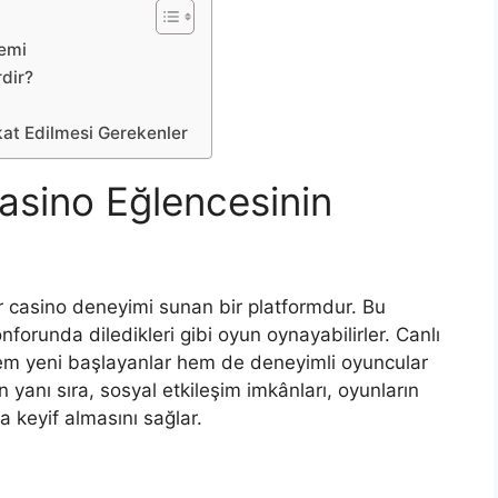
nemi
dir?
i
at Edilmesi Gerekenler
asino Eğlencesinin
r casino deneyimi sunan bir platformdur. Bu
forunda diledikleri gibi oyun oynayabilirler. Canlı
em yeni başlayanlar hem de deneyimli oyuncular
 yanı sıra, sosyal etkileşim imkânları, oyunların
a keyif almasını sağlar.