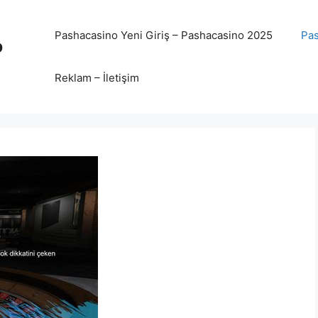
Pashacasino Yeni Giriş – Pashacasino 2025
Pas
o
Reklam – İletişim