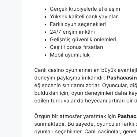
Gerçek krupiyelerle etkileşim
Yüksek kaliteli canlı yayınlar
Farklı oyun seçenekleri
24/7 erişim imkânı
Gelişmiş güvenlik önlemleri
Çeşitli bonus fırsatları
Mobil uyumluluk
Canlı casino oyunlarının en büyük avantajl
deneyim paylaşma imkânıdır.
Pashacasi
eğlencenin sınırlarını zorlar. Oyuncular, di
buldukları için, oyun deneyimleri daha keyi
edilen turnuvalar da heyecanı artıran bir 
Özgün bir atmosfer yaratmak için
Pashac
sunmaktadır. Bu sayede, oyuncular farklı 
oyunları seçebilirler. Canlı casinolar, gene