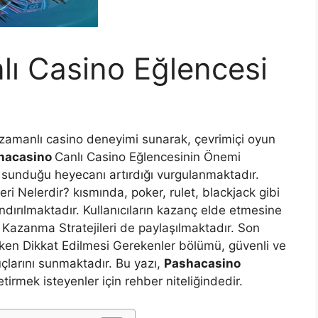
ı Casino Eğlencesi
k zamanlı casino deneyimi sunarak, çevrimiçi oyun
hacasino
Canlı Casino Eğlencesinin Önemi
 sunduğu heyecanı artırdığı vurgulanmaktadır.
ri Nelerdir? kısmında, poker, rulet, blackjack gibi
ırılmaktadır. Kullanıcıların kazanç elde etmesine
e Kazanma Stratejileri de paylaşılmaktadır. Son
ken Dikkat Edilmesi Gerekenler bölümü, güvenli ve
uçlarını sunmaktadır. Bu yazı,
Pashacasino
tirmek isteyenler için rehber niteliğindedir.