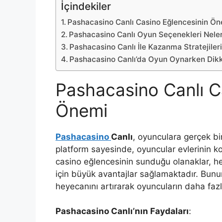
İçindekiler
Pashacasino Canlı Casino Eğlencesinin Ö
Pashacasino Canlı Oyun Seçenekleri Neler
Pashacasino Canlı İle Kazanma Stratejiler
Pashacasino Canlı’da Oyun Oynarken Dikk
Pashacasino Canlı C
Önemi
Pashacasino
Canlı
, oyunculara gerçek bi
platform sayesinde, oyuncular evlerinin kon
casino eğlencesinin sunduğu olanaklar, h
için büyük avantajlar sağlamaktadır. Bunun
heyecanını artırarak oyuncuların daha fazl
Pashacasino Canlı’nın Faydaları
: