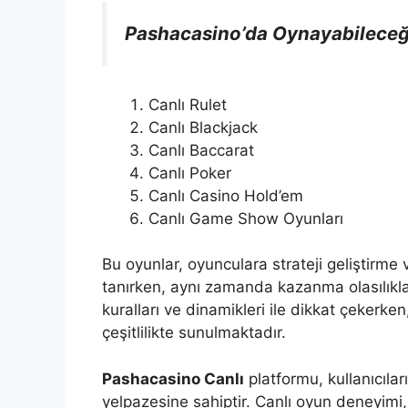
Pashacasino’da Oynayabileceğ
Canlı Rulet
Canlı Blackjack
Canlı Baccarat
Canlı Poker
Canlı Casino Hold’em
Canlı Game Show Oyunları
Bu oyunlar, oyunculara strateji geliştirme
tanırken, aynı zamanda kazanma olasılıkla
kuralları ve dinamikleri ile dikkat çekerken
çeşitlilikte sunulmaktadır.
Pashacasino Canlı
platformu, kullanıcılar
yelpazesine sahiptir. Canlı oyun deneyim